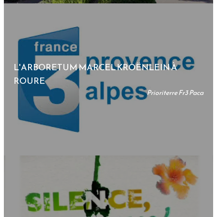
L'ARBORETUM MARCEL KROËNLEIN À
ROURE
Prioriterre Fr3 Paca