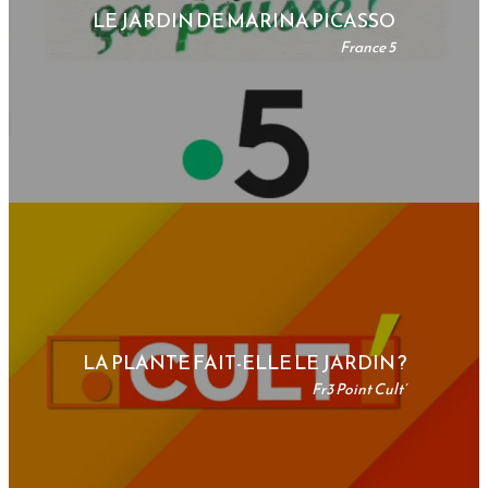
LE JARDIN DE MARINA PICASSO
France 5
LA PLANTE FAIT-ELLE LE JARDIN ?
Fr3 Point Cult’