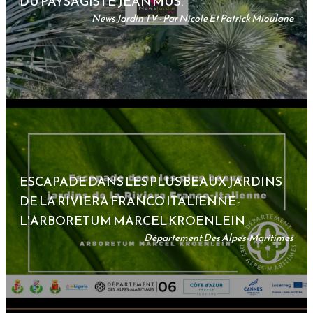
DU PAYSAGISTE JEAN MUS.
News Jardin TV - Par Nicole Et Patrick Mioulane
ESCAPADE DANS LES PLUS BEAUX JARDINS
DE LA RIVIERA FRANCO ITALIENNE -
L'ARBORETUM MARCEL KROENLEIN
Département Des Alpes-Maritimes