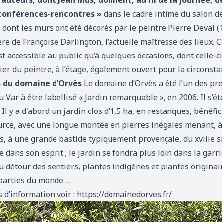
 auteurs, dont Jean Mus, donnent, au fil de la journée, d
conférences-rencontres »
dans le cadre intime du salon d
dont les murs ont été décorés par le peintre Pierre Deval (
ère de Françoise Darlington, l’actuelle maîtresse des lieux. C
st accessible au public qu’à quelques occasions, dont celle-ci
lier du peintre, à l’étage, également ouvert pour la circonsta
s du domaine d’Orvès
Le domaine d’Orvès a été l’un des pr
u Var à être labellisé « Jardin remarquable », en 2006. Il s’é
 Il y a d'abord un jardin clos d’1,5 ha, en restanques, bénéfic
urce, avec une longue montée en pierres inégales menant, à
s, à une grande bastide typiquement provençale, du xviiie si
dans son esprit ; le jardin se fondra plus loin dans la garri
 détour des sentiers, plantes indigènes et plantes originai
 parties du monde …
 d’information voir :
https://domainedorves.fr/