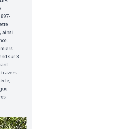
es «
e
1897-
ette
, ainsi
nce.
emiers
tend sur 8
iant
 travers
ècle,
gue,
res