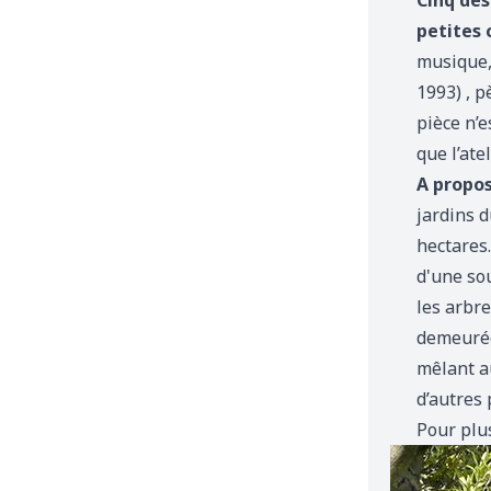
Cinq des
petites 
musique, 
1993) , p
pièce n’e
que l’ate
A propo
jardins d
hectares.
d'une so
les arbre
demeurée 
mêlant au
d’autres
Pour plus