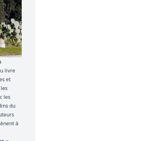
à
u livre
es et
 les
c les
dins du
uteurs
mènent à