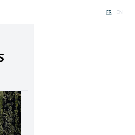
FR
EN
U
S