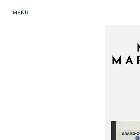
MENU
MA