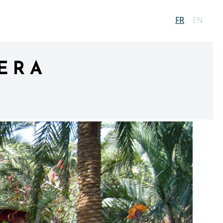
FR
EN
IERA