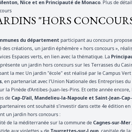
Menton, Nice et en Principauté de Monaco
. Plus de détai
cours
JARDINS "HORS CONCOURS
mmunes du département
participant au concours propose
 des créations, un jardin éphémère « hors concours », réali
vices Espaces verts, en lien avec la thématique. La
Principa
présente un jardin hors concours sur les Terrasses du Casi
nt la mer. Un jardin "école" est réalisé par le Campus Vert
s
, en partenariat avec l’Union Nationale des Entreprises du
r la Pinède d’Antibes-Juan-les-Pins. Et cette année encore, 
s de
Cap-D’ail, Mandelieu-la-Napoule et Saint-Jean-Cap-
partenaires ont souhaité s’investir dans cette 4e édition en
t un jardin hors concours :
ité de la méditerranée sur la commune de
Cagnes-sur-Mer
stide aux violettes » de
Tourrettes-sur-Loup
, capitale de la 