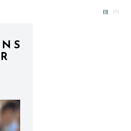
FR
EN
INS
UR