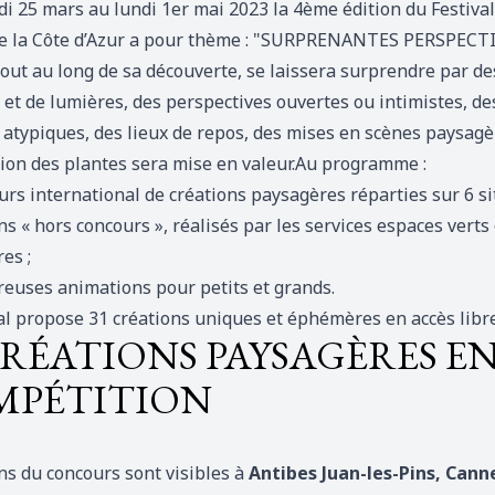
i 25 mars au lundi 1er mai 2023 la 4ème édition du Festival
de la Côte d’Azur a pour thème : "SURPRENANTES PERSPECT
tout au long de sa découverte, se laissera surprendre par de
et de lumières, des perspectives ouvertes ou intimistes, de
 atypiques, des lieux de repos, des mises en scènes paysagè
tion des plantes sera mise en valeur.Au programme :
rs international de créations paysagères réparties sur 6 sit
ns « hors concours », réalisés par les services espaces verts 
es ;
euses animations pour petits et grands.
al propose 31 créations uniques et éphémères en accès libre
CRÉATIONS PAYSAGÈRES E
MPÉTITION
ns du concours sont visibles à
Antibes Juan-les-Pins, Cann