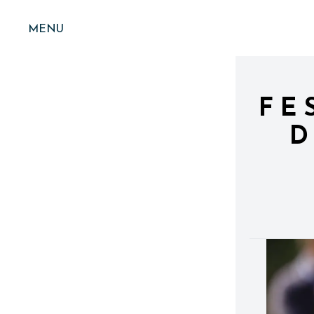
MENU
FE
D