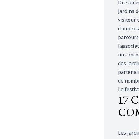
Du samed
Jardins 
visiteur 
d’ombres 
parcours
l’associa
un concou
des jardi
partenair
de nombr
Le festiv
17 
CO
Les jardi