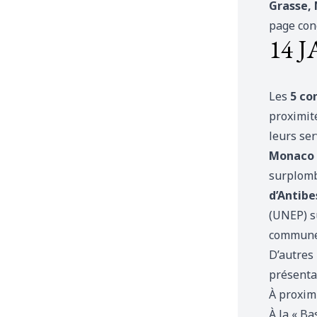
Grasse, 
page con
14 
Les
5 co
proximité
leurs ser
Monaco
surplomba
d’Antibe
(UNEP) su
commune
D’autres 
présentan
À proxim
À la « Ba