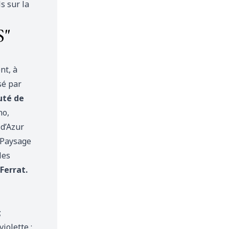
ls sur
la
"
nt, à
sé par
uté de
no,
 d’Azur
 Paysage
les
Ferrat.
;
violette ;