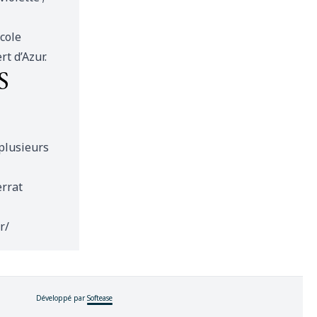
Ecole
t d’Azur.
S
 plusieurs
errat
r/
Développé par
Softease