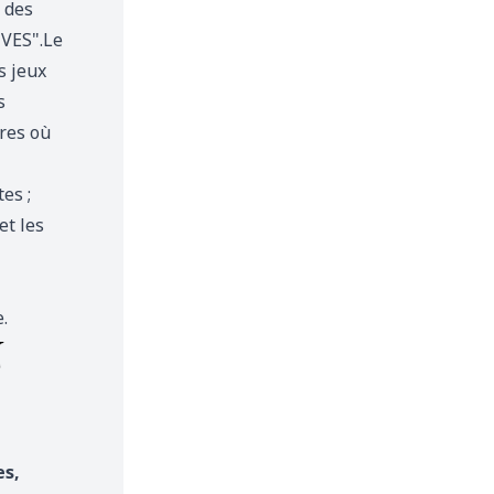
 des
IVES".Le
s jeux
s
res où
es ;
et les
.
N
es,