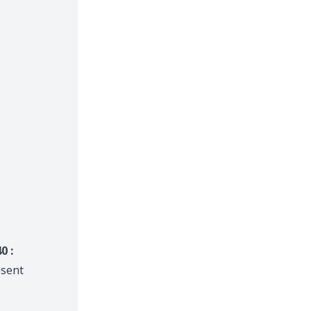
0 :
ésent