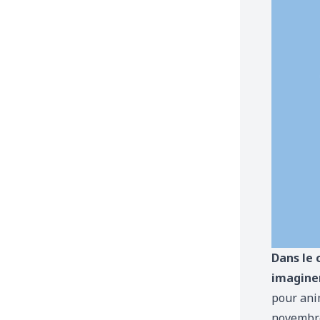
Dans le 
imaginer
pour anim
novembre